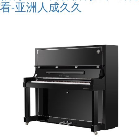
看-亚洲人成久久