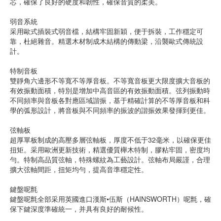
芯，確保了良好的硬度和韌性，確保音質的柔美。
弱音系統
采用歐式插裝式弱音檔，結構牢固新穎，便于拆裝，工作穩定可
靠，杜絕雜音。精選木材制成木結構的傳動梁，沿襲歐式傳統設
計。
特制音板
雙靜角六邊形不等寬不等厚音板。不等寬音板更大限度擴大音板的
有效振動面積，特別是增加中高音區的有效振動面積。弦列振動時
不同頻率與音板各對應區域諧振，基于精確計算的不等厚音板和科
學的弧形設計，將音板與不同頻率的振波的諧振效果發揮到更佳。
弦軸板
超厚單板制成的高壓多層弦軸板，厚度不低于32毫米，以確保更佳
扭矩。采用歐洲更新技術，精選優質櫸木特制，膠粘牢固，密度均
勻。特制高品質弦軸，特殊螺紋為工藝設計。弦軸布局嚴謹，合理
擴大弦軸間距，扭矩均勻，提高音準穩定性。
鍵盤呢氈
鍵盤呢氈全部采用英國進口漢斯•伍斯（HAINSWORTH）呢氈，確
保下鍵深度準確統一，并具有良好的耐候性。