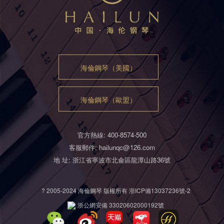
海倫鋼琴（美國）
海倫鋼琴（歐盟）
官方熱線: 400-8574-500
客服郵件: hailunqc@126.com
地 址: 浙江省寧波市北侖區龍潭山路36號
? 2005-2024 海倫鋼琴 版權所有
浙ICP備13037236號-2
浙公網安備 33020602000192號