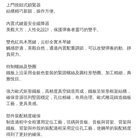
上門按鈕式鎖緊器
結構精巧新穎，操作方便。
內置式鍵蓋安全緩降器
美觀大方，人性化設計，保護彈奏者靈巧的雙手。
雙色紅烏木黑鍵，云杉全實木琴鍵
觸感舒適，美觀自然，通過內置配重調節，可以改變彈奏的動、靜
負荷力。
特制螺絲及墊圈
鐵板上沿采用金銀色套裝的緊固螺絲及圓柱形墊圈。加工精細，典
雅悅目。
強力歐式矩形鐵板，高精度真空鑄造而成，鐵板呈矩形框架結構，
確保音源弦列堅固穩定，孔位精確，布局合理。歐式雕花鑄造鐵板
工藝，更具美感。
部件裝配精度確保
制造過程中全程運用定位工藝，弦碼與音板、音板與背架、背架與
鐵板、背架與外殼的裝配過程采用定位孔工藝，使鋼琴的裝配精度
得到了更好的確保。