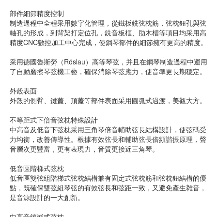
部件細節精度控制
制造過程中全程采用數字化管理，從鐵板銑弦枕筋，弦枕鈕孔與弦
軸孔的形成，到背架打定位孔，銑音板框、肋木槽等項目均采用高
精度CNC數控加工中心完成，使鋼琴部件的細節擁有更高的精度。
采用德國魯斯勞（Röslau）高等琴弦，并且在鋼琴制造過程中運用
了自動磨擦琴弦機工藝，確保消除琴弦應力，使音準更長期穩定。
外殼表面
外殼的側臂、鍵蓋、頂蓋等部件表面采用圓弧式過渡，美觀大方。
不等距式下倍音弦枕特殊設計
中高音及低音下弦枕采用三角琴倍音輔助弦長結構設計，使弦碼受
力均衡，改善傳導性。根據有效弦長和輔助弦長倍頻諧振原理，聲
音層次更豐富，更有表現力，音質更接近三角琴。
低音區階梯式弦枕
低音區雙弦組階梯式弦枕結構兼有固定式弦枕筋和弦枕鈕結構的優
點，既確保雙弦組琴弦的有效弦長和弦距一致，又避免產生雜音，
是音源設計的一大創新。
中高音鑲嵌式弦枕