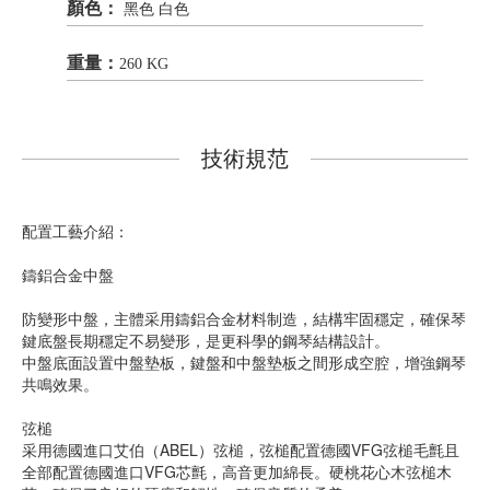
顏色：
黑色 白色
重量：
260 KG
技術規范
配置工藝介紹：
鑄鋁合金中盤
防變形中盤，主體采用鑄鋁合金材料制造，結構牢固穩定，確保琴
鍵底盤長期穩定不易變形，是更科學的鋼琴結構設計。
中盤底面設置中盤墊板，鍵盤和中盤墊板之間形成空腔，增強鋼琴
共鳴效果。
弦槌
采用德國進口艾伯（ABEL）弦槌，弦槌配置德國VFG弦槌毛氈且
全部配置德國進口VFG芯氈，高音更加綿長。硬桃花心木弦槌木