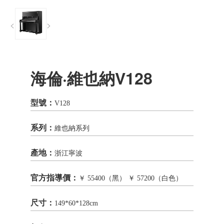
<
>
海倫·維也納V128
型號：
V128
系列：
維也納系列
產地：
浙江寧波
官方指導價：
￥ 55400（黑） ￥ 57200（白色）
尺寸：
149*60*128cm