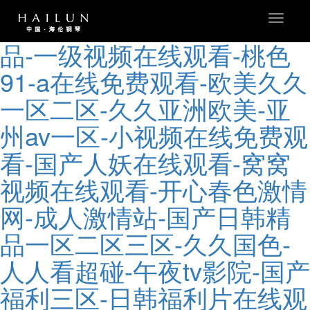
中文字幕在线一区-欧美激精
Toggle
navigat
品-一级视频在线观看-桃色
91-a在线免费观看-欧美久久
一区二区-久久亚洲欧美-亚
州av一区-小视频在线免费观
看-国产人妖在线观看-窝窝
视频在线观看-开心春色激情
网-成人激情站-国产日韩精
品一区二区三区-久久国色-
人人看超碰-午夜tv影院-国产
福利三区-日韩福利片在线观